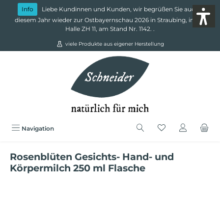
alt springen
Info
Liebe Kundinnen und Kunden, wir begrüßen Sie auch in
diesem Jahr wieder zur Ostbayernschau 2026 in Straubing, in der
Halle ZH 11, am Stand Nr. 1142.
.
viele Produkte aus eigener Herstellung
Navigation
Rosenblüten Gesichts- Hand- und
Körpermilch 250 ml Flasche