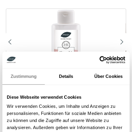
Bildergalerie überspringen
Zustimmung
Details
Über Cookies
Diese Webseite verwendet Cookies
Rosenblüten Körpermilch stimuliert die Haut.
Wir verwenden Cookies, um Inhalte und Anzeigen zu
ideal nach dem Duschen
personalisieren, Funktionen für soziale Medien anbieten
zieht gut ein
zu können und die Zugriffe auf unsere Website zu
spendet Feuchtigkeit
analysieren. Außerdem geben wir Informationen zu Ihrer
15,00 €*