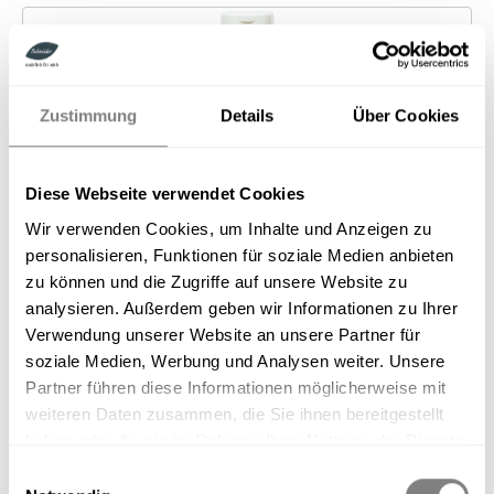
Bildergalerie überspringen
Zustimmung
Details
Über Cookies
Diese Webseite verwendet Cookies
Wir verwenden Cookies, um Inhalte und Anzeigen zu
personalisieren, Funktionen für soziale Medien anbieten
zu können und die Zugriffe auf unsere Website zu
analysieren. Außerdem geben wir Informationen zu Ihrer
Verwendung unserer Website an unsere Partner für
soziale Medien, Werbung und Analysen weiter. Unsere
Reichhaltige Creme mit wertvollen Mineralien
Partner führen diese Informationen möglicherweise mit
60,00 €*
weiteren Daten zusammen, die Sie ihnen bereitgestellt
Inhalt:
0.5 Liter
(120,00 €* / 1 Liter)
haben oder die sie im Rahmen Ihrer Nutzung der Dienste
Preise inkl. MwSt. zzgl. Versandkosten
gesammelt haben.
Einwilligungsauswahl
auswählen
Inhalt