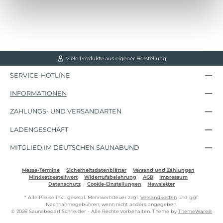
viele Produkte aus eigener Herstellung
SERVICE-HOTLINE
INFORMATIONEN
ZAHLUNGS- UND VERSANDARTEN
LADENGESCHÄFT
MITGLIED IM DEUTSCHEN SAUNABUND
Messe-Termine
Sicherheitsdatenblätter
Versand und Zahlungen
Mindestbestellwert
Widerrufsbelehrung
AGB
Impressum
Datenschutz
Cookie-Einstellungen
Newsletter
* Alle Preise inkl. gesetzl. Mehrwertsteuer zzgl.
Versandkosten
und ggf.
Nachnahmegebühren, wenn nicht anders angegeben.
© 2026 Saunabedarf Schneider - Alle Rechte vorbehalten. Theme by
ThemeWare®