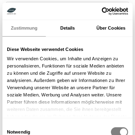
Bildergalerie überspringen
%
NEU
Zustimmung
Details
Über Cookies
Diese Webseite verwendet Cookies
Wir verwenden Cookies, um Inhalte und Anzeigen zu
personalisieren, Funktionen für soziale Medien anbieten
zu können und die Zugriffe auf unsere Website zu
analysieren. Außerdem geben wir Informationen zu Ihrer
Verwendung unserer Website an unsere Partner für
soziale Medien, Werbung und Analysen weiter. Unsere
Partner führen diese Informationen möglicherweise mit
%
76,00 €*
85,00 €*
(10.59% gespart)
weiteren Daten zusammen, die Sie ihnen bereitgestellt
Inhalt:
1.25 Liter
(60,80 €* / 1 Liter)
haben oder die sie im Rahmen Ihrer Nutzung der Dienste
Preise inkl. MwSt. zzgl. Versandkosten
gesammelt haben.
Einwilligungsauswahl
Sofort verfügbar, Lieferzeit: 1-3 Tage
Notwendig