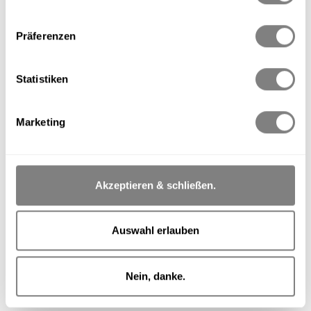
Produkt Anzahl: Gib den gewünschten Wert ein oder benutze die Schaltflächen um die 
In den Warenkorb
Präferenzen
Zum Merkzettel hinzufügen
Produktnummer:
00402
Statistiken
Beschreibung
Marketing
Inhalt: 250 ml Mandelblüte, 250 ml Ayurveda, 250 ml
Cypresse-Rosmarin, 250 ml Matamba Afrika, 250 ml Litangi
Marrakesch
Mehr
Hersteller
Akzeptieren & schließen.
Auswahl erlauben
Nein, danke.